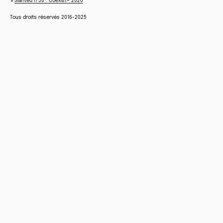
↘
Slanted n°36 : Coexist— 2020
Tous droits réservés 2016-2025