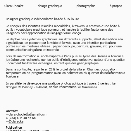
Clara Choulet
design graphique
photographie
à propos
Designer graphique indépendante basée à Toulouse.
Je conçois des identités visuelles modulables, à travers la création d'une boîte à
outils : vocabulaire graphique commun, et j'aspire à faciliter l'autonomie des
usager·es par l'appropriation du langage visuel conçu.
Je déploie ces systèmes graphiques sur différents supports, allant de l'édition à la
signalétique, en passant par la vidéo et le web, avec une intention particulière
portée sur les médiums utilisés : papier découpé, peinture, gravure, etc. pour une
communication singulière et incarnée.
Lors de ma formation à l’école Duperré à Paris puis au lycée des Arènes à Toulouse,
je réalise une recherche sur les outils d’intelligence collective, autour d'une question
: comment faciliter les échanges, en tant que designer graphique.
Dans la continuité, je porte en 2019 le projet de
la Villa en Chantier
, occupation
temporaire en co-programmation avec les habitant·es du quartier de Bellefontaine à
Toulouse.
En parallèle, je développe une pratique photographique à travers 3 séries :
les
Granges de Vienney
,
En Amont
, et plus récemment
Les traversées
.
Contact
↘ clara.choulet[at]gmail.com
↘ (+33) 6 15 48 55 68
↘
@claraoka
Publication